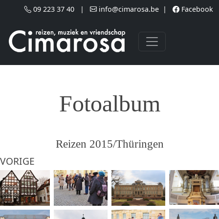
Skip to main content
09 223 37 40
|
info@cimarosa.be
|
Facebook
Fotoalbum
Reizen 2015/Thüringen
VORIGE