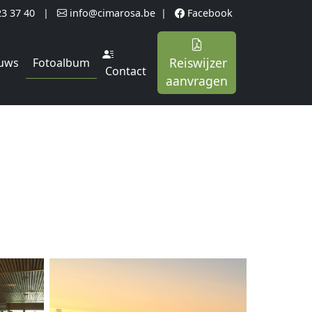
23 37 40
|
info@cimarosa.be
|
Facebook
Reiswijzer
Fotoalbum
uws
Contact
aanvragen