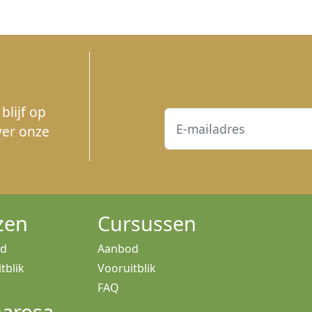
blijf op
ver onze
zen
Cursussen
od
Aanbod
tblik
Vooruitblik
FAQ
arosa