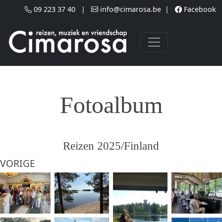
Skip to main content
09 223 37 40
|
info@cimarosa.be
|
Facebook
Fotoalbum
Reizen 2025/Finland
VORIGE