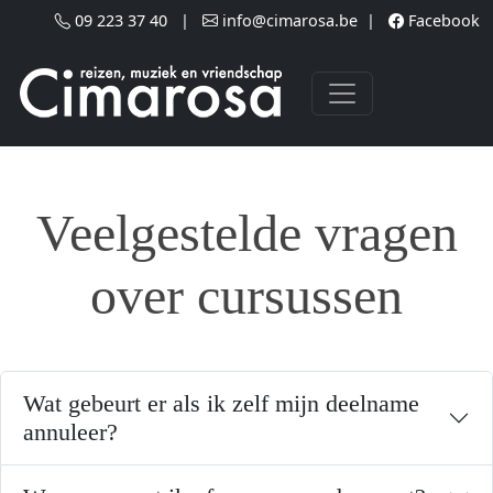
Skip to main content
09 223 37 40
|
info@cimarosa.be
|
Facebook
Veelgestelde vragen
over cursussen
Wat gebeurt er als ik zelf mijn deelname
annuleer?