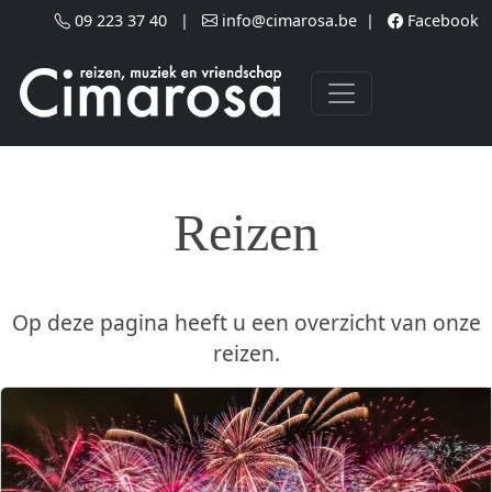
Skip to main content
09 223 37 40
|
info@cimarosa.be
|
Facebook
Reizen
Op deze pagina heeft u een overzicht van onze
reizen.