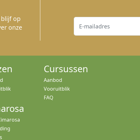
blijf op
ver onze
zen
Cursussen
od
Aanbod
tblik
Vooruitblik
FAQ
arosa
Cimarosa
iding
s