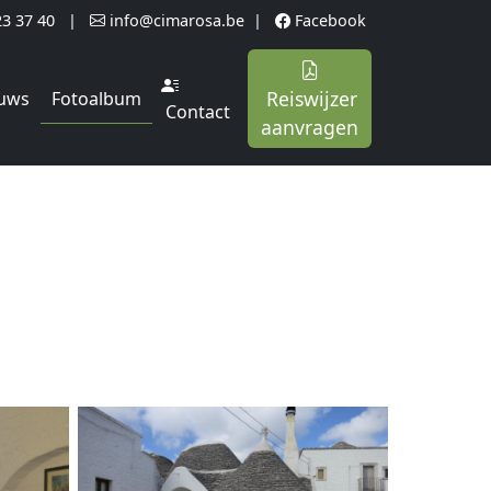
23 37 40
|
info@cimarosa.be
|
Facebook
Reiswijzer
Fotoalbum
uws
Contact
aanvragen