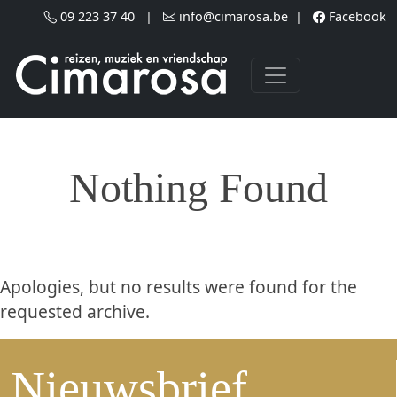
Skip to main content
09 223 37 40
|
info@cimarosa.be
|
Facebook
Nothing Found
Apologies, but no results were found for the
requested archive.
Nieuwsbrief