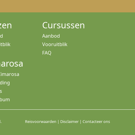
zen
Cursussen
od
Aanbod
tblik
Vooruitblik
FAQ
arosa
Cimarosa
iding
s
lbum
.
Reisvoorwaarden
|
Disclaimer
|
Contacteer ons