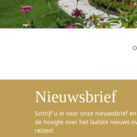
O
Nieuwsbrief
Schrijf u in voor onze nieuwsbrief en 
de hoogte over het laatste nieuws o
reizen!