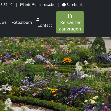
23 37 40
|
info@cimarosa.be
|
Facebook
Reiswijzer
uws
Fotoalbum
Contact
aanvragen