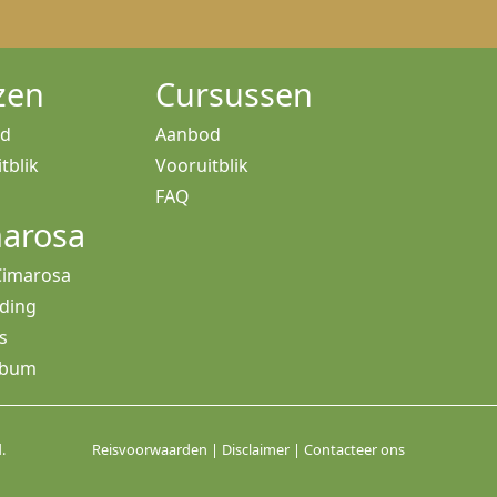
zen
Cursussen
od
Aanbod
tblik
Vooruitblik
FAQ
arosa
Cimarosa
iding
s
lbum
.
Reisvoorwaarden
|
Disclaimer
|
Contacteer ons