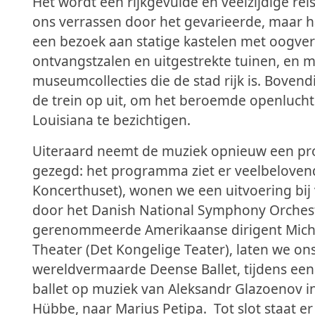
Het wordt een rijkgevulde en veelzijdige re
ons verrassen door het gevarieerde, maar
een bezoek aan statige kastelen met oogve
ontvangstzalen en uitgestrekte tuinen, en
museumcollecties die de stad rijk is. Boven
de trein op uit, om het beroemde openluc
Louisiana te bezichtigen.
Uiteraard neemt de muziek opnieuw een prom
gezegd: het programma ziet er veelbelovend
Koncerthuset), wonen we een uitvoering bij
door het Danish National Symphony Orchest
gerenommeerde Amerikaanse dirigent Michae
Theater (Det Kongelige Teater), laten we o
wereldvermaarde Deense Ballet, tijdens een
ballet op muziek van
Aleksandr Glazoenov
i
Hübbe, naar Marius Petipa. Tot slot staat e