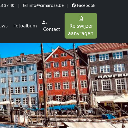
23 37 40
|
info@cimarosa.be
|
Facebook
Reiswijzer
uws
Fotoalbum
Contact
aanvragen