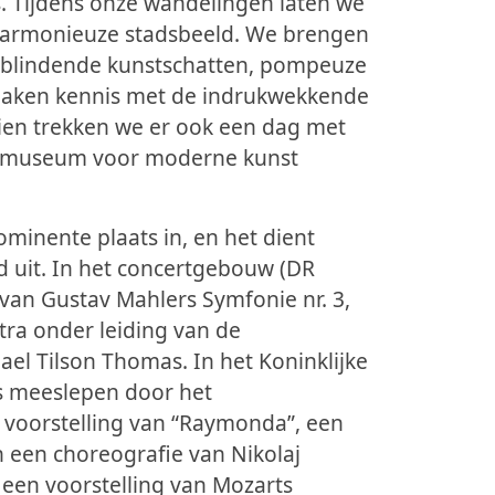
is. Tijdens onze wandelingen laten we
 harmonieuze stadsbeeld. We brengen
rblindende kunstschatten, pompeuze
 maken kennis met de indrukwekkende
dien trekken we er ook een dag met
htmuseum voor moderne kunst
inente plaats in, en het dient
 uit. In het concertgebouw (DR
 van
Gustav Mahlers Symfonie nr. 3
,
ra onder leiding van de
l Tilson Thomas. In het Koninklijke
ns meeslepen door het
 voorstelling van
“Raymonda”
, een
n een choreografie van Nikolaj
r een voorstelling van
Mozarts