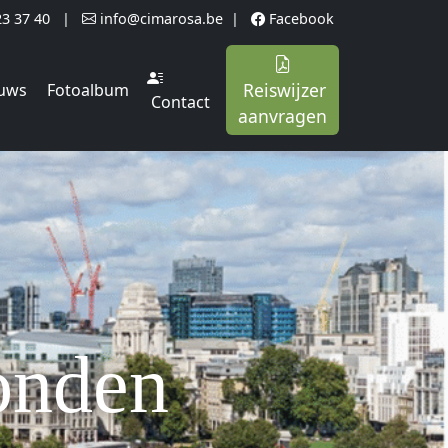
23 37 40
|
info@cimarosa.be
|
Facebook
Reiswijzer
uws
Fotoalbum
Contact
aanvragen
onden