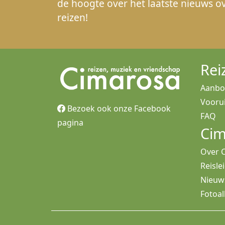
de hoogte over het laatste nieuws o
reizen!
Rei
Aanb
Voorui
Bezoek ook onze Facebook
FAQ
pagina
Cim
Over 
Reisle
Nieuw
Fotoa