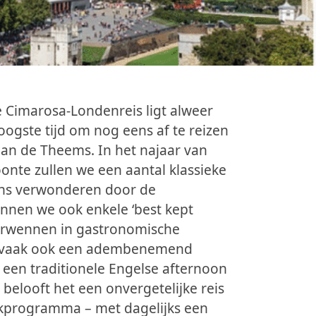
e Cimarosa-Londenreis ligt alweer
oogste tijd om nog eens af te reizen
 aan de Theems. In het najaar van
oonte zullen we een aantal klassieke
ns verwonderen door de
nen we ook enkele ‘best kept
 verwennen in gastronomische
en vaak ook een adembenemend
 een traditionele Engelse afternoon
 belooft het een onvergetelijke reis
ekprogramma – met dagelijks een