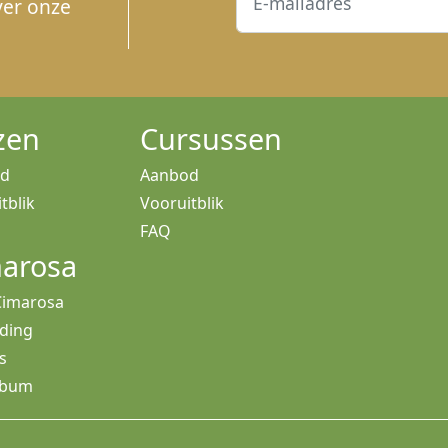
ver onze
zen
Cursussen
od
Aanbod
tblik
Vooruitblik
FAQ
arosa
Cimarosa
iding
s
lbum